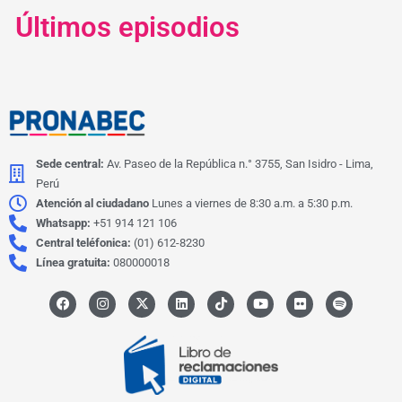
Últimos episodios
Sede central:
Av. Paseo de la República n.° 3755, San Isidro - Lima,
Perú
Atención al ciudadano
Lunes a viernes de 8:30 a.m. a 5:30 p.m.
Whatsapp:
+51 914 121 106
Central teléfonica:
(01) 612-8230
Línea gratuita:
080000018
F
I
X
L
I
Y
F
S
a
n
-
i
c
o
l
p
c
s
t
n
o
u
i
o
e
t
w
k
n
t
c
t
b
a
i
e
-
u
k
i
o
g
t
d
t
b
r
f
o
r
t
i
i
e
y
k
a
e
n
k