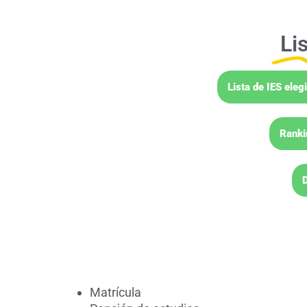
Li
Lista de IES ele
Ranki
D
Matrícula