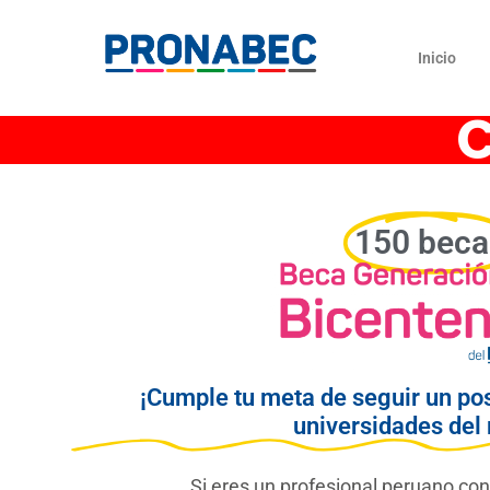
Skip
content
to
Inicio
content
C
150 beca
¡Cumple tu meta de seguir un po
universidades del
Si eres un profesional peruano con