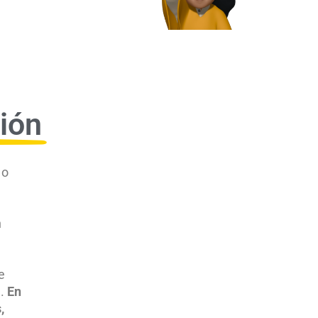
ión
 o
n
e
).
En
,