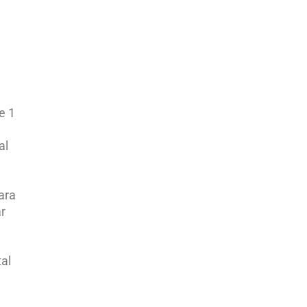
e 1
al
ara
ar
tal