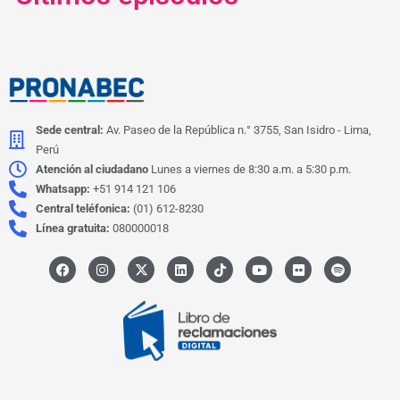
Sede central:
Av. Paseo de la República n.° 3755, San Isidro - Lima,
Perú
Atención al ciudadano
Lunes a viernes de 8:30 a.m. a 5:30 p.m.
Whatsapp:
+51 914 121 106
Central teléfonica:
(01) 612-8230
Línea gratuita:
080000018
F
I
X
L
I
Y
F
S
a
n
-
i
c
o
l
p
c
s
t
n
o
u
i
o
e
t
w
k
n
t
c
t
b
a
i
e
-
u
k
i
o
g
t
d
t
b
r
f
o
r
t
i
i
e
y
k
a
e
n
k
m
r
t
o
k