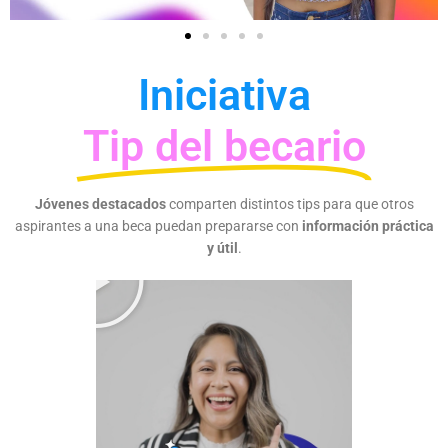
Iniciativa
Tip del becario
Jóvenes destacados
comparten distintos tips para que otros
aspirantes a una beca puedan prepararse con
información práctica
P
P
y útil
.
l
l
a
a
y
y