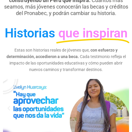
construyendo un Perú que inspira.
Cuántos más
seamos, más jóvenes conocerán las becas y créditos
del Pronabec, y podrán cambiar su historia.
Historias
que inspiran
Estas son historias reales de jóvenes que,
con esfuerzo y
determinación, accedieron a una beca.
Cada testimonio refleja el
impacto de las oportunidades educativas y cómo pueden abrir
P
nuevos caminos y transformar destinos.
l
a
y