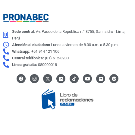
Sede central:
Av. Paseo de la República n.° 3755, San Isidro - Lima,
Perú
Atención al ciudadano
Lunes a viernes de 8:30 a.m. a 5:30 p.m.
Whatsapp:
+51 914 121 106
Central teléfonica:
(01) 612-8230
Línea gratuita:
080000018
F
I
X
L
I
Y
F
S
a
n
-
i
c
o
l
p
c
s
t
n
o
u
i
o
e
t
w
k
n
t
c
t
b
a
i
e
-
u
k
i
o
g
t
d
t
b
r
f
o
r
t
i
i
e
y
k
a
e
n
k
m
r
t
o
k
© Programa Nacional de Becas y Crédito Educativo | PRONABEC
Todos los derechos reservados.