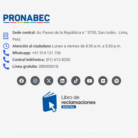
Sede central:
Av. Paseo de la República n.° 3755, San Isidro - Lima,
Perú
Atención al ciudadano
Lunes a viernes de 8:30 a.m. a 5:30 p.m.
Whatsapp:
+51 914 121 106
Central teléfonica:
(01) 612-8230
Línea gratuita:
080000018
F
I
X
L
I
Y
F
S
a
n
-
i
c
o
l
p
c
s
t
n
o
u
i
o
e
t
w
k
n
t
c
t
b
a
i
e
-
u
k
i
o
g
t
d
t
b
r
f
o
r
t
i
i
e
y
k
a
e
n
k
m
r
t
o
k
© Programa Nacional de Becas y Crédito Educativo | PRONABEC
Todos los derechos reservados.