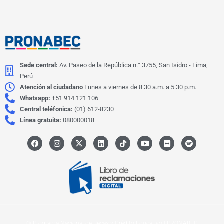
Sede central:
Av. Paseo de la República n.° 3755, San Isidro - Lima,
Perú
Atención al ciudadano
Lunes a viernes de 8:30 a.m. a 5:30 p.m.
Whatsapp:
+51 914 121 106
Central teléfonica:
(01) 612-8230
Línea gratuita:
080000018
F
I
X
L
I
Y
F
S
a
n
-
i
c
o
l
p
c
s
t
n
o
u
i
o
e
t
w
k
n
t
c
t
b
a
i
e
-
u
k
i
o
g
t
d
t
b
r
f
o
r
t
i
i
e
y
k
a
e
n
k
m
r
t
o
k
© Programa Nacional de Becas y Crédito Educativo | PRONABEC