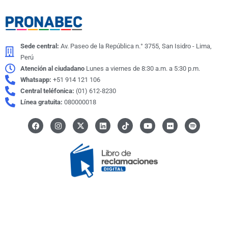
Sede central:
Av. Paseo de la República n.° 3755, San Isidro - Lima,
Perú
Atención al ciudadano
Lunes a viernes de 8:30 a.m. a 5:30 p.m.
Whatsapp:
+51 914 121 106
Central teléfonica:
(01) 612-8230
Línea gratuita:
080000018
F
I
X
L
I
Y
F
S
a
n
-
i
c
o
l
p
c
s
t
n
o
u
i
o
e
t
w
k
n
t
c
t
b
a
i
e
-
u
k
i
o
g
t
d
t
b
r
f
o
r
t
i
i
e
y
k
a
e
n
k
m
r
t
o
k
© Programa Nacional de Becas y Crédito Educativo | PRONABEC
Todos los derechos reservados.