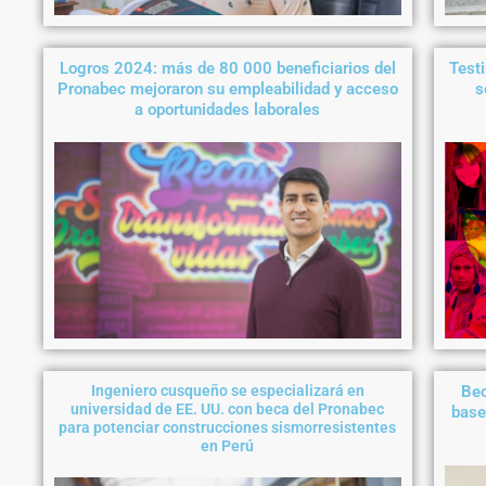
Logros 2024: más de 80 000 beneficiarios del
Testi
Pronabec mejoraron su empleabilidad y acceso
s
a oportunidades laborales
Ingeniero cusqueño se especializará en
Bec
universidad de EE. UU. con beca del Pronabec
base
para potenciar construcciones sismorresistentes
en Perú