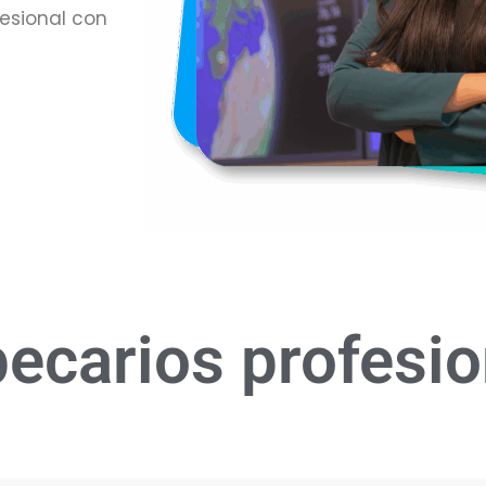
esional con
370 carreras re