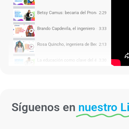
2:29
Betsy Camus: becaria del Pronabec destaca en 
3:33
Brando Capdevila, el ingeniero de Beca 18 que 
2:13
Rosa Quincho, ingeniera de Beca 18 trabaja en
3:30
La educación como clave del éxito: la inspirado
9:01
Christian Alcarraz: cómo una beca del Pronabec
4:02
Rayza, la profesora y exbecaria del Pronabec q
Síguenos en
nuestro L