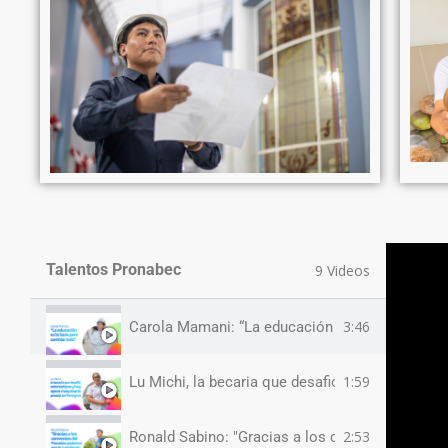
Talentos Pronabec
9 Videos
3:46
Carola Mamani: “La educación es la base para c
1:59
Lu Michi, la becaria que desafió estereotipos 
2:53
Ronald Sabino: "Gracias a los convenios del 