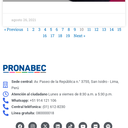
agosto 26, 2021
« Previous
1
2
3
4
5
6
7
8
9
10
11
12
13
14
15
16
17
18
19
Next »
Sede central:
Av. Paseo de la República n.° 3755, San Isidro - Lima,
Perú
Atención al ciudadano
Lunes a viernes de 8:30 a.m. a 5:30 p.m.
Whatsapp:
+51 914 121 106
Central teléfonica:
(01) 612-8230
Línea gratuita:
080000018
F
I
X
L
I
Y
F
S