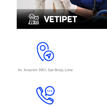
Av. Aviación 3001, San Borja, Lima