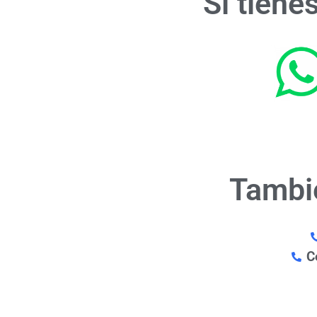
Si tiene
Tambi
C