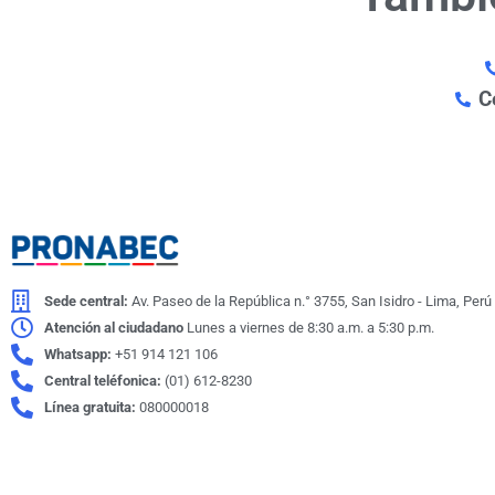
C
Sede central:
Av. Paseo de la República n.° 3755, San Isidro - Lima, Perú
Atención al ciudadano
Lunes a viernes de 8:30 a.m. a 5:30 p.m.
Whatsapp:
+51 914 121 106
Central teléfonica:
(01) 612-8230
Línea gratuita:
080000018
© Programa Nacional de Becas y Crédito Educativo | PRONABEC