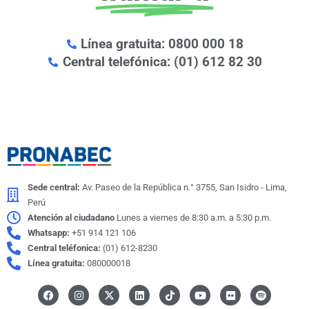
Línea gratuita: 0800 000 18
Central telefónica: (01) 612 82 30
Sede central:
Av. Paseo de la República n.° 3755, San Isidro - Lima,
Perú
Atención al ciudadano
Lunes a viernes de 8:30 a.m. a 5:30 p.m.
Whatsapp:
+51 914 121 106
Central teléfonica:
(01) 612-8230
Línea gratuita:
080000018
F
I
X
L
I
Y
F
S
a
n
-
i
c
o
l
p