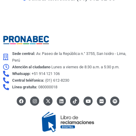
Sede central:
Av. Paseo de la República n.° 3755, San Isidro - Lima,
Perú
Atención al ciudadano
Lunes a viernes de 8:30 a.m. a 5:30 p.m.
Whatsapp:
+51 914 121 106
Central teléfonica:
(01) 612-8230
Línea gratuita:
080000018
F
I
X
L
I
Y
F
S
a
n
-
i
c
o
l
p
c
s
t
n
o
u
i
o
e
t
w
k
n
t
c
t
b
a
i
e
-
u
k
i
o
g
t
d
t
b
r
f
o
r
t
i
i
e
y
k
a
e
n
k
m
r
t