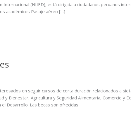
ón Internacional (NIIED), está dirigida a ciudadanos peruanos int
hos académicos Pasaje aéreo […]
res
nteresados en seguir cursos de corta duración relacionados a siete
ud y Bienestar, Agricultura y Seguridad Alimentaria, Comercio y Ec
a el Desarrollo. Las becas son ofrecidas