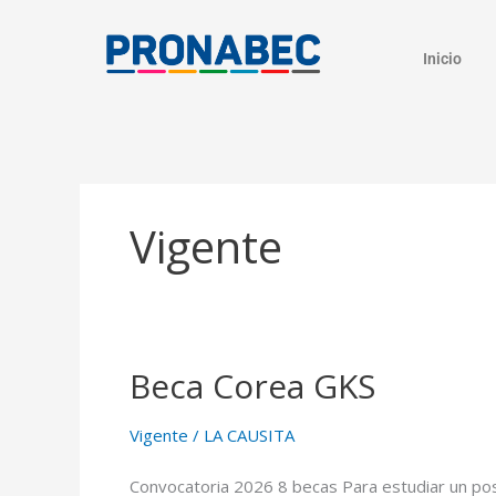
Skip
content
to
Inicio
content
Vigente
Beca Corea GKS
Beca
Corea
GKS
Vigente
/
LA CAUSITA
Convocatoria 2026 8 becas Para estudiar un po