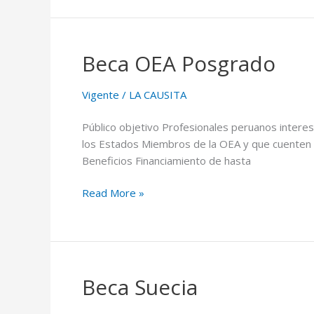
Beca OEA Posgrado
Beca
OEA
Posgrado
Vigente
/
LA CAUSITA
Público objetivo Profesionales peruanos intere
los Estados Miembros de la OEA y que cuenten c
Beneficios Financiamiento de hasta
Read More »
Beca Suecia
Beca
Suecia