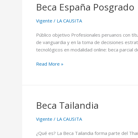
Beca España Posgrado
Beca
España
Posgrado
Vigente
/
LA CAUSITA
Público objetivo Profesionales peruanos con tít
de vanguardia y en la toma de decisiones estra
tecnológicos en modalidad online: beca parcial d
Read More »
Beca Tailandia
Beca
Tailandia
Vigente
/
LA CAUSITA
¿Qué es? La Beca Tailandia forma parte del Tha