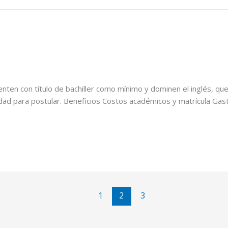
enten con título de bachiller como mínimo y dominen el inglés, q
dad para postular. Beneficios Costos académicos y matrícula Gas
1
2
3