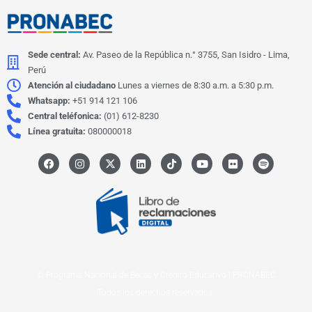
Sede central:
Av. Paseo de la República n.° 3755, San Isidro - Lima,
Perú
Atención al ciudadano
Lunes a viernes de 8:30 a.m. a 5:30 p.m.
Whatsapp:
+51 914 121 106
Central teléfonica:
(01) 612-8230
Línea gratuita:
080000018
F
I
X
L
I
Y
F
S
a
n
-
i
c
o
l
p
c
s
t
n
o
u
i
o
e
t
w
k
n
t
c
t
b
a
i
e
-
u
k
i
o
g
t
d
t
b
r
f
o
r
t
i
i
e
y
k
a
e
n
k
m
r
t
o
k
© Programa Nacional de Becas y Crédito Educativo | PRONABEC
Todos los derechos reservados.