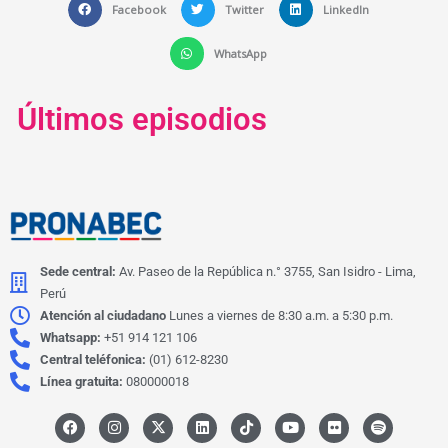
Facebook
Twitter
LinkedIn
WhatsApp
Últimos episodios
Sede central:
Av. Paseo de la República n.° 3755, San Isidro - Lima,
Perú
Atención al ciudadano
Lunes a viernes de 8:30 a.m. a 5:30 p.m.
Whatsapp:
+51 914 121 106
Central teléfonica:
(01) 612-8230
Línea gratuita:
080000018
F
I
X
L
I
Y
F
S
a
n
-
i
c
o
l
p