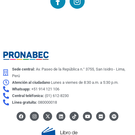
a
n
c
s
e
t
b
a
o
g
o
r
k
a
m
Sede central:
Av. Paseo de la República n.° 3755, San Isidro - Lima,
Perú
Atención al ciudadano
Lunes a viernes de 8:30 a.m. a 5:30 p.m.
Whatsapp:
+51 914 121 106
Central teléfonica:
(01) 612-8230
Línea gratuita:
080000018
F
I
X
L
I
Y
F
S
a
n
-
i
c
o
l
p
c
s
t
n
o
u
i
o
e
t
w
k
n
t
c
t
b
a
i
e
-
u
k
i