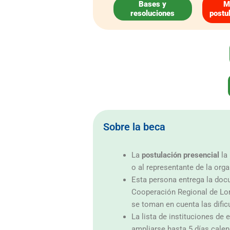
Bases y
M
resoluciones
postu
Sobre la beca
La
postulación presencial
la
o al representante de la org
Esta persona entrega la doc
Cooperación Regional de Lor
se toman en cuenta las dific
La lista de instituciones de
ampliarse hasta 5 días calen