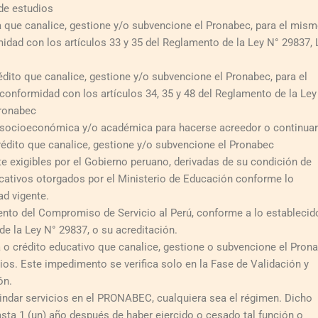
de estudios
 que canalice, gestione y/o subvencione el Pronabec, para el mis
midad con los artículos 33 y 35 del Reglamento de la Ley N° 29837, 
dito que canalice, gestione y/o subvencione el Pronabec, para el
conformidad con los artículos 34, 35 y 48 del Reglamento de la Ley
Pronabec
 socioeconómica y/o académica para hacerse acreedor o continuar
rédito que canalice, gestione y/o subvencione el Pronabec
 exigibles por el Gobierno peruano, derivadas de su condición de
ucativos otorgados por el Ministerio de Educación conforme lo
ad vigente.
ento del Compromiso de Servicio al Perú, conforme a lo establecid
de la Ley N° 29837, o su acreditación.
 o crédito educativo que canalice, gestione o subvencione el Pron
ios. Este impedimento se verifica solo en la Fase de Validación y
ón.
rindar servicios en el PRONABEC, cualquiera sea el régimen. Dicho
ta 1 (un) año después de haber ejercido o cesado tal función o