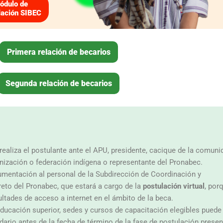
ódulo de
lación SIBEC
Primera relación de becarios
Segunda relación de becarios
 realiza el postulante ante el APU, presidente, cacique de la comuni
anización o federación indígena o representante del Pronabec.
umentación al personal de la Subdirección de Coordinación y
eto del Pronabec, que estará a cargo de la
postulación virtual
, por
ultades de acceso a internet en el ámbito de la beca.
 educación superior, sedes y cursos de capacitación elegibles puede
dario antes de la fecha de término de la fase de postulación presen