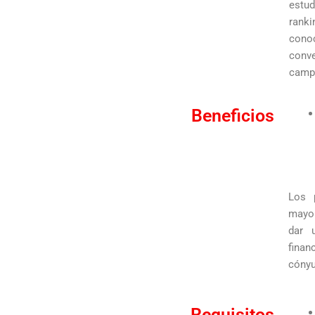
estu
rank
conoc
conve
campo
Beneficios
Los 
mayor
dar 
fina
cóny
Requisitos