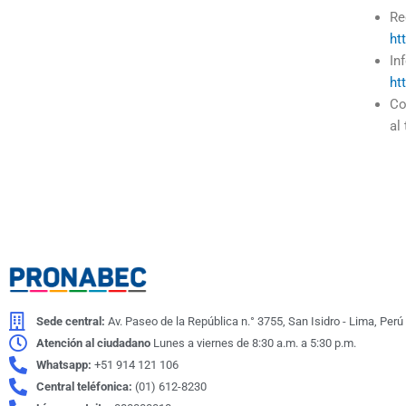
Re
ht
In
ht
Co
al
Sede central:
Av. Paseo de la República n.° 3755, San Isidro - Lima, Perú
Atención al ciudadano
Lunes a viernes de 8:30 a.m. a 5:30 p.m.
Whatsapp:
+51 914 121 106
Central teléfonica:
(01) 612-8230