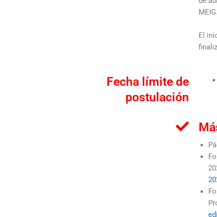
de ad
MEIG
El in
finali
Fecha límite de
postulación
Más
Pá
Fo
20
20
Fo
Pr
ed