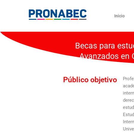
Skip
content
to
Inicio
content
Becas para estud
Avanzados en G
Público objetivo
Prof
acad
inter
derec
estud
Estu
Inte
Unive