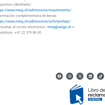
quisitos (detallado):
tps://www.meig.ch/admissions/requirements/
formación complementaria de becas:
tps://www.meig.ch/admissions/scholarships/
nsultas al correo electrónico:
meig@unige.ch
o
 teléfono: +41 22 379 86 50
F
I
X
L
I
a
n
-
i
c
c
s
t
n
o
e
t
w
k
n
b
a
i
e
-
o
g
t
d
t
o
r
t
i
i
k
a
e
n
k
m
r
t