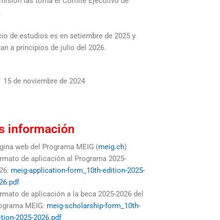
misión las toma el Comité Ejecutivo de
.
icio de estudios es en setiembre de 2025 y
zan a principios de julio del 2026.
15 de noviembre de 2024
 información
gina web del Programa MEIG (
meig.ch
)
rmato de aplicación al Programa 2025-
26:
meig-application-form_10th-edition-2025-
26.pdf
rmato de aplicación a la beca 2025-2026 del
ograma MEIG:
meig-scholarship-form_10th-
ition-2025-2026.pdf