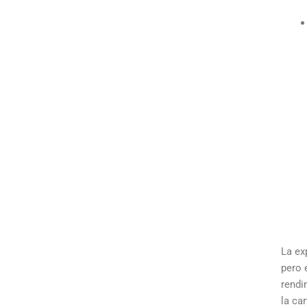
La ex
pero 
rendi
la ca