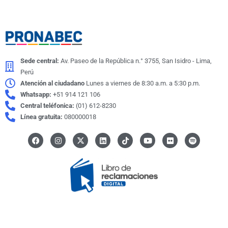
o
g
o
r
k
a
m
Sede central:
Av. Paseo de la República n.° 3755, San Isidro - Lima,
Perú
Atención al ciudadano
Lunes a viernes de 8:30 a.m. a 5:30 p.m.
Whatsapp:
+51 914 121 106
Central teléfonica:
(01) 612-8230
Línea gratuita:
080000018
F
I
X
L
I
Y
F
S
a
n
-
i
c
o
l
p
c
s
t
n
o
u
i
o
e
t
w
k
n
t
c
t
b
a
i
e
-
u
k
i
o
g
t
d
t
b
r
f
o
r
t
i
i
e
y
k
a
e
n
k
m
r
t
o
k
© Programa Nacional de Becas y Crédito Educativo | PRONABEC