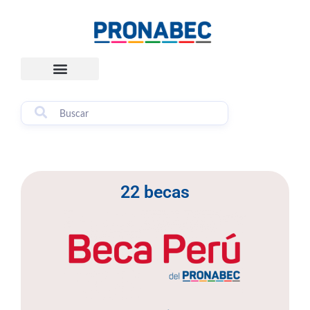
Skip
content
to
content
22 becas