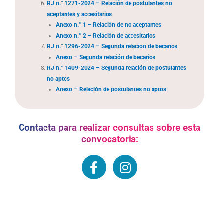
RJ n.° 1271-2024 – Relación de postulantes no
aceptantes y accesitarios
Anexo n.° 1 – Relación de no aceptantes
Anexo n.° 2 – Relación de accesitarios
RJ n.° 1296-2024 – Segunda relación de becarios
Anexo – Segunda relación de becarios
RJ n.° 1409-2024 – Segunda relación de postulantes
no aptos
Anexo – Relación de postulantes no aptos
Contacta para realizar consultas sobre esta
convocatoria:
F
I
a
n
c
s
e
t
b
a