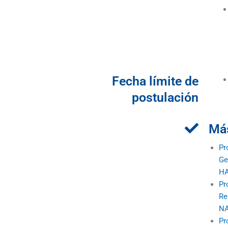
Fecha límite de
postulación
Más
Pr
Ge
H
Pr
Re
NA
Pr