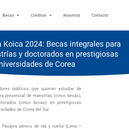
Becas
Créditos
Nosotros
Contacto
a Koica 2024: Becas integrales para
trías y doctorados en prestigiosas
niversidades de Corea
dores públicos que quieran estudiar de
a presencial de maestrías (cinco becas),
torados (cinco becas), en prestigiosas
rsidades de Corea del Sur.
Pasajes aéreos de ida y vuelta (Lima –