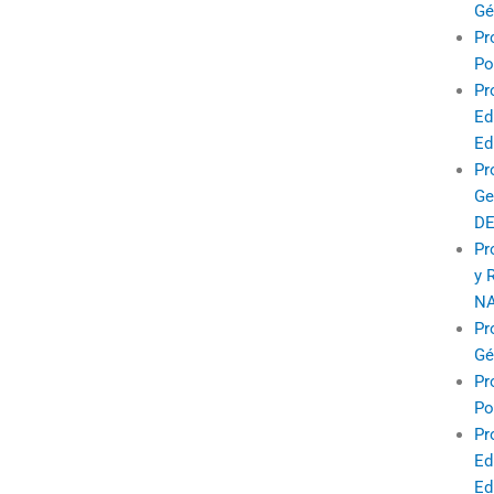
Gé
Pr
Po
Pr
Ed
Ed
Pr
Ge
DE
Pr
y 
NA
Pr
Gé
Pr
Po
Pr
Ed
Ed