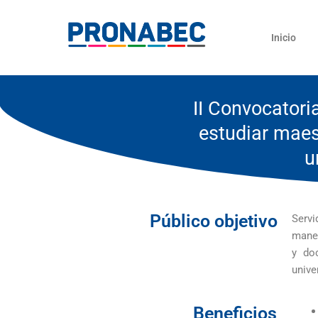
Skip
content
to
Inicio
content
II Convocatori
estudiar maes
u
Público objetivo
Servi
maner
y doc
unive
Beneficios