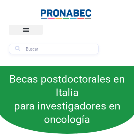
Skip
content
to
content
Becas postdoctorales en
Italia
para investigadores en
oncología