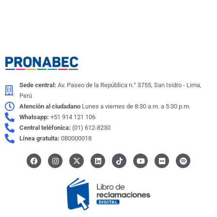
Sede central:
Av. Paseo de la República n.° 3755, San Isidro - Lima,
Perú
Atención al ciudadano
Lunes a viernes de 8:30 a.m. a 5:30 p.m.
Whatsapp:
+51 914 121 106
Central teléfonica:
(01) 612-8230
Línea gratuita:
080000018
F
I
X
L
I
Y
F
S
a
n
-
i
c
o
l
p
c
s
t
n
o
u
i
o
e
t
w
k
n
t
c
t
b
a
i
e
-
u
k
i
o
g
t
d
t
b
r
f
o
r
t
i
i
e
y
k
a
e
n
k
m
r
t