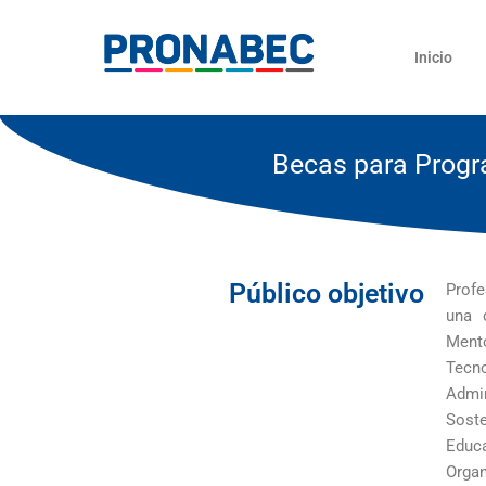
Skip
content
to
Inicio
content
Becas para Progr
Público objetivo
Profe
una 
Ment
Tec
Adm
Sost
Educ
Orga