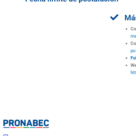
Más
Co
me
Co
po
Fo
We
ht