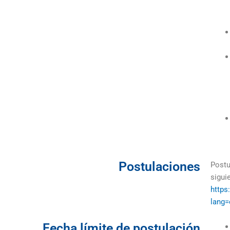
Postulaciones
Postu
sigui
https
lang=
Fecha límite de postulación