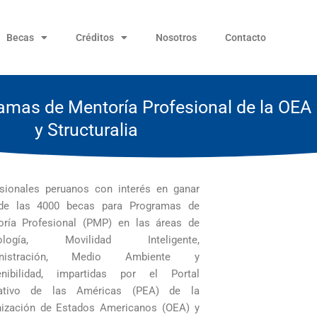
Becas
Créditos
Nosotros
Contacto
amas de Mentoría Profesional de la OEA
y Structuralia
sionales peruanos con interés en ganar
de las 4000 becas para Programas de
oría Profesional (PMP) en las áreas de
nología, Movilidad Inteligente,
inistración, Medio Ambiente y
enibilidad, impartidas por el Portal
ativo de las Américas (PEA) de la
nización de Estados Americanos (OEA) y