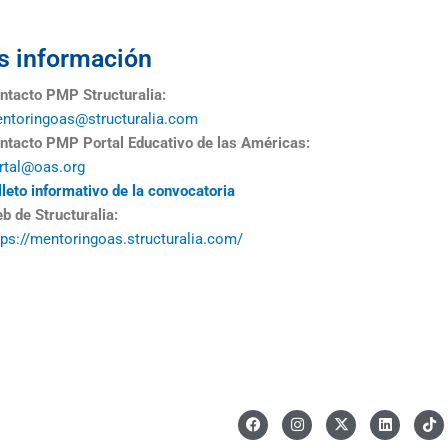
 información
ntacto PMP Structuralia:
ntoringoas@structuralia.com
ntacto PMP Portal Educativo de las Américas:
rtal@oas.org
lleto informativo de la convocatoria
b de Structuralia:
tps://mentoringoas.structuralia.com/
F
I
X
L
I
a
n
-
i
c
c
s
t
n
o