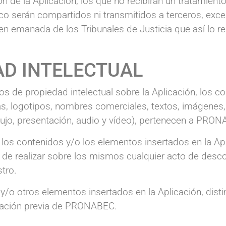
n de la Aplicación, los que no recibirán un tratamiento
co serán compartidos ni transmitidos a terceros, ex
n emanada de los Tribunales de Justicia que así lo re
AD INTELECTUAL
s de propiedad intelectual sobre la Aplicación, los c
s, logotipos, nombres comerciales, textos, imágenes, 
lujo, presentación, audio y vídeo), pertenecen a PRO
r los contenidos y/o los elementos insertados en la A
e de realizar sobre los mismos cualquier acto de desco
stro.
y/o otros elementos insertados en la Aplicación, disti
ización previa de PRONABEC.