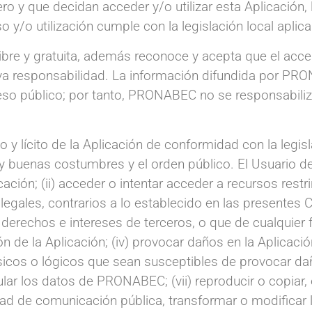
o y que decidan acceder y/o utilizar esta Aplicación, 
y/o utilización cumple con la legislación local aplica
libre y gratuita, además reconoce y acepta que el acce
siva responsabilidad. La información difundida por PR
cceso público; por tanto, PRONABEC no se responsabiliz
 lícito de la Aplicación de conformidad con la legisla
y buenas costumbres y el orden público. El Usuario de
ación; (ii) acceder o intentar acceder a recursos restr
tos, ilegales, contrarios a lo establecido en las present
os derechos e intereses de terceros, o que de cualquie
ón de la Aplicación; (iv) provocar daños en la Aplicación
ísicos o lógicos que sean susceptibles de provocar d
ar los datos de PRONABEC; (vii) reproducir o copiar, en
idad de comunicación pública, transformar o modificar