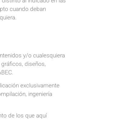
 distinto al indicado en las
cepto cuando deban
quiera.
ontenidos y/o cualesquiera
gráficos, diseños,
NABEC.
plicación exclusivamente
mpilación, ingeniería
nto de los que aquí